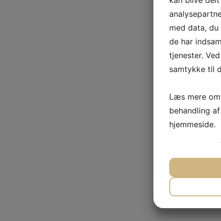
kan blive del
analysepartn
med data, du t
de har indsam
tjenester. Ved
samtykke til d
Læs mere om 
behandling af
hjemmeside.
JA
N
NØDVEND
JA
N
MARKET