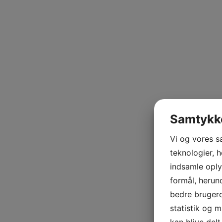
Samtykke
Vi og vores s
teknologier, h
indsamle oplys
formål, herun
bedre brugerop
statistik og 