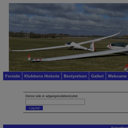
Forside
Klubbens Historie
Bestyrelsen
Galleri
Webcams
Denne side er adgangskodebeskyttet.
Log ind
Svæveflyvek