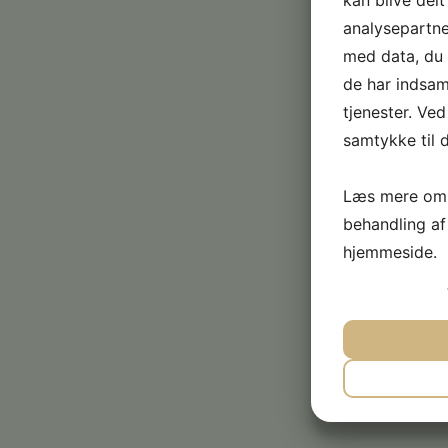
kan blive del
analysepartn
med data, du t
de har indsam
tjenester. Ved
samtykke til d
Læs mere om 
behandling af
hjemmeside.
JA
N
NØDVEND
JA
N
MARKET