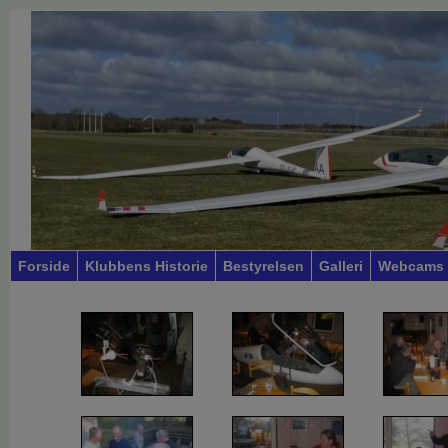
Forside
Klubbens Historie
Bestyrelsen
Galleri
Webcams