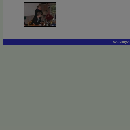
Svæveflyvek