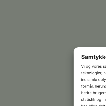
Samtykke
Vi og vores s
teknologier, h
indsamle oplys
formål, herun
bedre brugerop
statistik og 