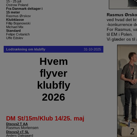
15 - 25 juli
Ostrow Poland
Fra Danmark deltager i
15 meter
Rasmus Ørsk
Rasmus Ørskov
ved hvad det kr
Klubklasse
Fillip Bojanowski
-konkurrence de
Michael Mix
For Rasmus, va
Standard
til EM i Polen.
Felipe Cvitanich
Uffe Edslev
Vi glæder os til 
Lodtrækning om klubfly
31-10-2025
Hvem
flyver
klubfly
2026
DM St/15m/Klub 14/25. maj
Discus2 T AA
Rasmus Mortensen
Discus2 cT SL
Anders Dalsgaard