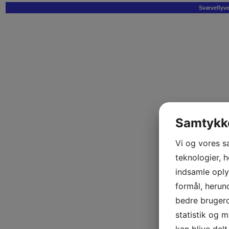
Svæveflyvek
Samtykke
Vi og vores s
teknologier, h
indsamle oplys
formål, herun
bedre brugerop
statistik og 