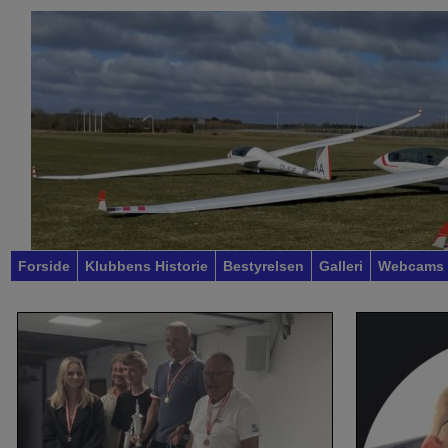
Forside
Klubbens Historie
Bestyrelsen
Galleri
Webcams