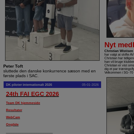
Nyt med
Christian Wistisen
har valgt at skifte
Christian har tidlige
han vil bruge klubben
Christian er vist oms
Peter Toft
dig et par træningsfl
sluttede den danske konkurrence sæson med en
Velkommen i SG-70
første plads i SAC.
DK piloter internationalt 2026
05-01-2026
24th FAI EGC 2026
Team DK hjemmeside
Resultater
WebCam
Onglide
__________________________