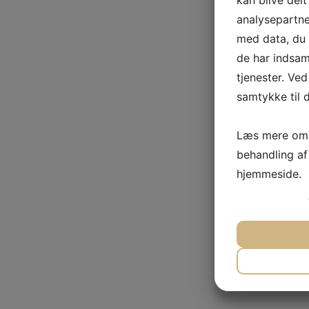
kan blive del
analysepartn
med data, du t
de har indsam
tjenester. Ved
samtykke til d
Læs mere om 
behandling af
hjemmeside.
JA
N
NØDVEND
JA
N
MARKET